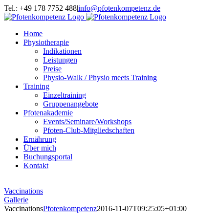
Zum
Tel.: +49 178 7752 488
|
info@pfotenkompetenz.de
Inhalt
springen
Home
Physiotherapie
Indikationen
Leistungen
Preise
Physio-Walk / Physio meets Training
Training
Einzeltraining
Gruppenangebote
Pfotenakademie
Events/Seminare/Workshops
Pfoten-Club-Mitgliedschaften
Ernährung
Über mich
Buchungsportal
Kontakt
Vaccinations
Gallerie
Vaccinations
Pfotenkompetenz
2016-11-07T09:25:05+01:00