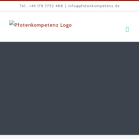
Zum
Tel.: +49 178 7752 488
|
info@pfotenkompetenz.de
Inhalt
springen