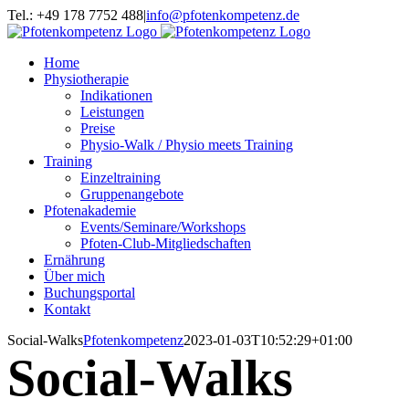
Zum
Tel.: +49 178 7752 488
|
info@pfotenkompetenz.de
Inhalt
springen
Home
Physiotherapie
Indikationen
Leistungen
Preise
Physio-Walk / Physio meets Training
Training
Einzeltraining
Gruppenangebote
Pfotenakademie
Events/Seminare/Workshops
Pfoten-Club-Mitgliedschaften
Ernährung
Über mich
Buchungsportal
Kontakt
Social-Walks
Pfotenkompetenz
2023-01-03T10:52:29+01:00
Social-Walks