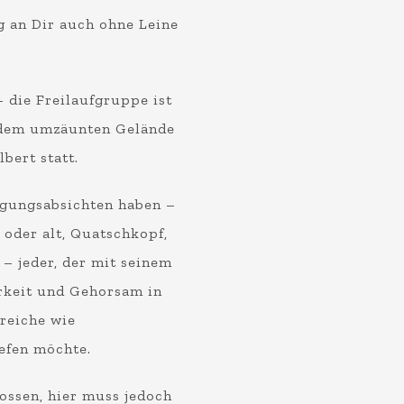
 an Dir auch ohne Leine
– die Freilaufgruppe ist
f dem umzäunten Gelände
bert statt.
igungsabsichten haben –
g oder alt, Quatschkopf,
– jeder, der mit seinem
keit und Gehorsam in
reiche wie
efen möchte.
lossen, hier muss jedoch